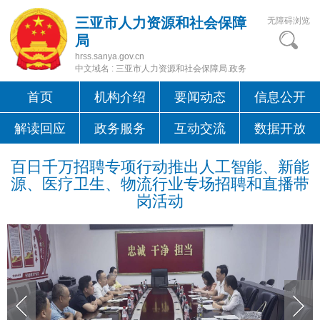
三亚市人力资源和社会保障
无障碍浏览
局
hrss.sanya.gov.cn
中文域名 : 三亚市人力资源和社会保障局.政务
首页
机构介绍
要闻动态
信息公开
解读回应
政务服务
互动交流
数据开放
百日千万招聘专项行动推出人工智能、新能
源、医疗卫生、物流行业专场招聘和直播带
岗活动