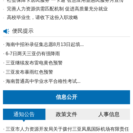
社会保障卡居民服务“一卡通”智慧应用暨惠民服务月宣传
•
完善人力资源供需匹配机制 促进高质量充分就业
•
活...
高校毕业生，请收下这份入职攻略
•
便民提示
·
海南中招补录征集志愿8月13日起填...
·
6-7日两天三亚仍有强降雨
·
三亚继续发布雷电黄色预警
·
三亚发布暴雨红色预警
·
海南普通高中学业水平合格性考试...
·
8月5日至7日三亚将迎来持续性强降...
信息公开
·
三亚市防灾减灾救灾和安全生产委...
·
海南高招高职（专科）批30日起填...
通知公告
政策文件
人事信息
·
海南中招二次志愿填报29日12时截...
·
三亚市2026年秋季中小学转学线上...
·
三亚市人力资源开发局关于拨付三亚凤凰国际机场有限责任