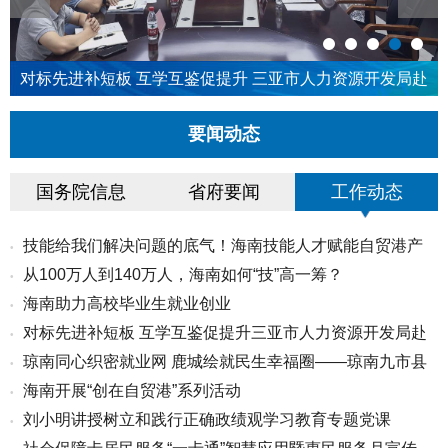
对标先进补短板 互学互鉴促提升 三亚市人力资源开发局赴
海口对标学习就业服务重点...
要闻动态
国务院信息
省府要闻
工作动态
技能给我们解决问题的底气！海南技能人才赋能自贸港产
•
从100万人到140万人，海南如何“技”高一筹？
•
业升...
海南助力高校毕业生就业创业
•
对标先进补短板 互学互鉴促提升三亚市人力资源开发局赴
•
琼南同心织密就业网 鹿城绘就民生幸福圈——琼南九市县
•
海口...
海南开展“创在自贸港”系列活动
•
协同...
刘小明讲授树立和践行正确政绩观学习教育专题党课
•