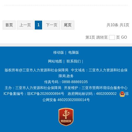
首页
上一页
1
下一页
尾页
共10条
共1页
第1页
跳转至
页
GO
移动版
｜
电脑版
网站地图
｜
联系我们
｜
版权所有@三亚
市人力资源和社会保障局
中文域名：三亚市人力资源和社会保
障局.政务
传真号码：0898-88869105
主办：三亚
市人力资源和社会保障局
开发维护：三亚市营商环境综合服务中心
ICP备案编号：
琼ICP备2026000894号
政府网站标识码：
4602000002
琼
公网安备 46020302000014号