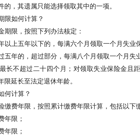
件的，其遗属只能选择领取其中的一项。
期限如何计算？
金期限，
按照下列办法核定
：
年以上五年以下的，
每满
六
个月领取
一个月
失业
过五
年
的，超过
部分，每满
八
个月领取
一个月
失
最长不超过二十四个月
；
对领取失业保险金且
年限延长至法定退休年龄
。
如何
计算
？
险缴费年限，按照
累计缴费年限计算
，
包括以下
费
年限
；
费
年限
；