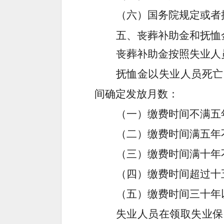
（
六
）国务院规定或者
五、丧葬补助金和抚恤
丧葬补助金按照失业人
抚恤金以失业人员死亡
间
确定发放月数：
（一）缴费
时间
不满
五
（二）缴费
时间
满
五
年
（三）缴费
时间
满
十
年
（四）缴费
时间超过十
（五）缴费
时间三十
年
失业人员在领取失业保