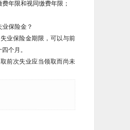
缴费
年限
和视同缴费
年限
；
失业保险金？
的失业保险金期限
，
可以与前
十四
个月。
领取前次
失业
应当领取而尚未