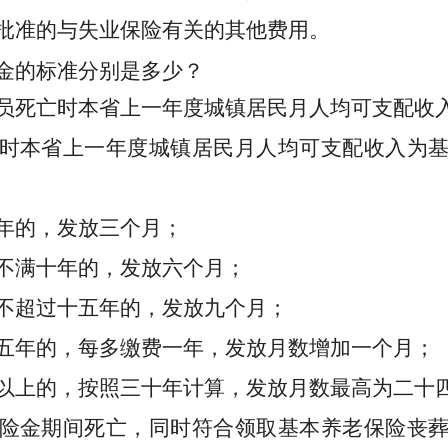
批准的与失业保险有关的其他费用。
金的标准分别是多少？
员死亡时本省上一年度城镇居民月人均可支配收
时本省上一年度城镇居民月人均可支配收入为
年的，发放
三
个月；
不满
十
年的，发放
六
个月；
不超过
十五
年的，发放
九
个月；
五
年的，每多缴费
一
年，发放月数增加
一
个月；
以上的，按照
三十
年计算，发放月数最高为
二十
险金期间死亡，同时符合领取基本养老保险丧