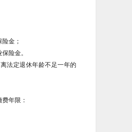
保险金；
业保险金
。
距
离
法定退休年龄不足一年的
缴费年限
：