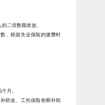
入的
二
倍数额发放。
基数，根据失业保险的缴费
时
四
个月。
葬补助金、工伤保险丧葬补助