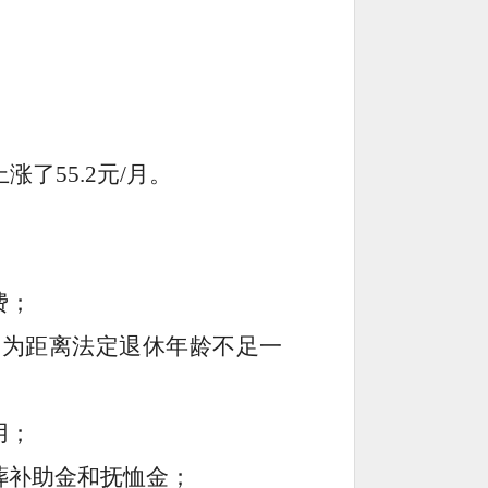
涨了55.2元/月。
费；
定为
距
离
法定退休年龄不足一
用；
葬补助金和抚恤金
；