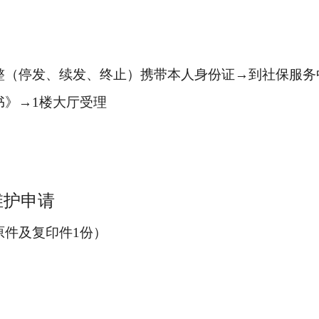
整（停发、续发、终止）
携带本人身份证
→
到社保服务
书》
→
1
楼大厅受理
维护申请
原件及复印件
1
份）