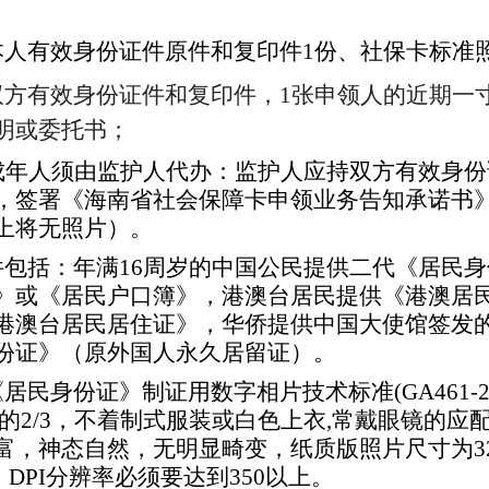
本人有效身份证件原件
和复印件
1份、社保卡标准
双方有效身份证件和复印件，
1张申领人的近期一
明或委托书
；
成年人须由
监护人
代办：
监护人应持双方有效身份
，签署《海南省社会保障卡申领业务告知承诺书
上将无照片）。
件包括：年满
16周岁的中国公民提供二代《居民身
》或《居民户口簿》，港澳台居民提供《港澳居
港澳台居民居住证》，华侨提供中国大使馆签发
份证》（原外国人永久居留证）。
《居民身份证》制证用数字相片技术标准
(GA46
的2/3，不着制式服装或白色上衣,常戴眼镜的应
，神态自然，无明显畸变，纸质版照片尺寸为32m
，DPI分辨率必须要达到350以上。