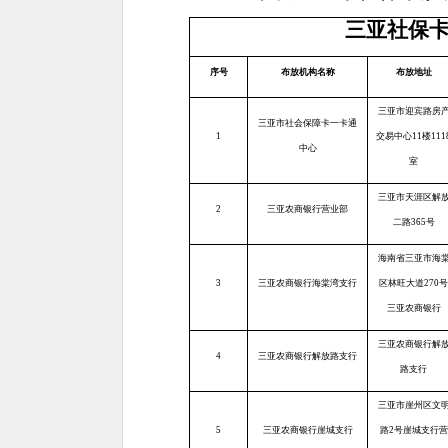
三亚社保
序号
布放机构名称
布放地址
三亚市迎宾路房
三亚市社会保障卡一卡通
1
交易中心11楼111
中心
室
三亚市天涯区解
2
三亚农商银行营业部
二路365号
海南省三亚市海
3
三亚农商银行海棠湾支行
区林旺大道270号
三亚农商银行
三亚农商银行解
4
三亚农商银行解放路支行
路支行
三亚市崖州区文
5
三亚农商银行崖城支行
路2号崖城支行营