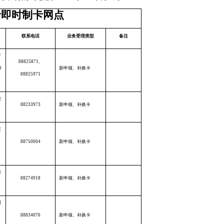
卡即时制卡网点
联系电话
业务受理类型
备注
产
88825871、
8
新申领、补换卡
88825971
放
88233973
新申领、补换卡
棠
88750004
新申领、补换卡
放
88274918
新申领、补换卡
明
88834076
新申领、补换卡