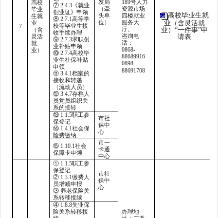
发局
189号人力
高校
⑦ 2.4.3《就业
（牵
资源市场
毕业
创业证》申领
高校毕业生就
头单
四楼就业
生就
⑧ 2.7.1高等学
位）
服务大
业
业（含灵活就
校等毕业生接
7
厅。
（含
业）“一件事”申
收手续办理
咨询电
灵活
请表
⑨ 2.7.3求职创
话：
就
业补贴申领
0868-
业）
⑩ 2.7.4高校毕
88689916
业生社保补贴
0898-
申领
88691708
⑪ 3.4.1档案的
接收和转递
（流动人员）
⑫ 3.4.7存档人
员党员组织关
系的接转
⑬ 1.1.5职工参
市社
保登记
保中
⑭ 1.4.1社会保
心
险费缴纳
市一
⑮ 1.10.1社会
卡通
保障卡申领
中心
① 1.1.5职工参
保登记
市社
② 1.3.1缴费人
保中
员增减申报
心
③ 养老保险关
系转移接续
④ 1.8.8失业保
险关系转移接
办理地