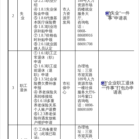
③ 2.2.1职业介
189号人力
绍
资源市场
④ 1.8.1失业保
市人
四楼就业
失业“一件
失
险金申领
力资
服务大
2
业
⑤ 1.8.6代缴基
源开
厅。
事”申请表
本医疗保险费
发局
咨询电
⑥ 1.8.3职业培
话：
训补贴申领
0868-
⑦ 1.8.7价格临
88689916
时补贴申领
0898-
⑧ 2.6.1就业困
88691708
难人员认定
① 1.6.1职工正
常退休（职）
申请
② 1.6.3职工提
办理地
前退休（退
址：三亚
职）申请
市迎宾路
③ 1.3.5社会保
189号人力
“企业职工退休
险费欠费补缴
市社
资源市场
职工
3
申报
保中
一楼社保
一件事”打包办申
退休
④ 养老保险关
心
服务大厅6-
请表
系转移接续
16号窗口
⑤1.6.18多重
咨询电
养老保险关系
话：0898-
个人账户退费
88691699
⑥1.2.3养老保
险待遇发放账
户维护申请
办理地
① 工伤备案登
址：三亚
记（此项已取
市迎宾路
消）