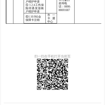
16号窗口
户维护申请
咨询电
⑤ 1.2.4工伤保
话：0898-
险待遇发放账
88691687
户维护申请
市一
⑥
1.10.9社会
卡通
保障卡注销
中心
扫一扫在手机打开当前页