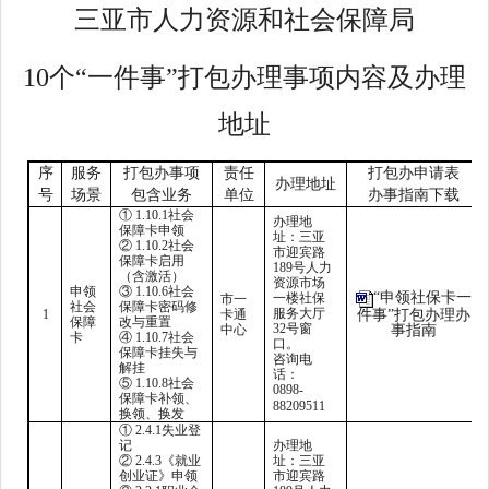
三亚市人力资源和社会保障局
10个“一件事”打包办理事项
内容及办理
地址
序
服务
打包办事项
责任
打包办申请表
办理地址
号
场景
包含业务
单位
办事指南下载
① 1.10.1社会
办理地
保障卡申领
址：三亚
② 1.10.2社会
市迎宾路
保障卡启用
189号人力
（含激活）
资源市场
申领
③ 1.10.6社会
“申领社保卡一
一楼社保
市一
社会
保障卡密码修
服务大厅
1
卡通
件事”打包办理办
保障
改与重置
32号窗
中心
事指南
卡
④ 1.10.7社会
口。
保障卡挂失与
咨询电
解挂
话：
⑤ 1.10.8社会
0898-
保障卡补领、
88209511
换领、换发
① 2.4.1失业登
记
办理地
② 2.4.3《就业
址：三亚
创业证》申领
市迎宾路