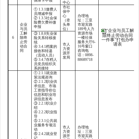
保障卡申领
中心
市社
① 1.3.1缴费人
保中
员增减申报
心
办理地
② 1.3.5社会保
（牵
址：三亚
险费欠费补缴
企业
头单
市迎宾路
申报
与员
位）
189号人力
“企业与员工解
工解
资源市场
③ 1.8.8失业保
除终止劳动合同
6
除终
一楼社保
险关系转移接
一件事”打包办申
止劳
服务大厅6-
续
请表
市人
动合
16号窗口
④ 3.4.1档案的
力资
同
咨询电
接收和转递
源开
话：0898-
（流动人员）
发局
⑤ 3.4.7存档人
88689718
员党员组织关
系的接转
① 2.1.1就业政
策法规咨询
② 2.1.2职业供
求信息、市场
工资指导价位
信息和职业培
训信息发布
③ 2.2.1职业介
绍
④ 2.2.2职业指
导
⑤ 2.3.1公共就
业服务专项活
市人
办理地
动
力资
址：三亚
⑥ 2.4.2就业登
源开
市迎宾路
记