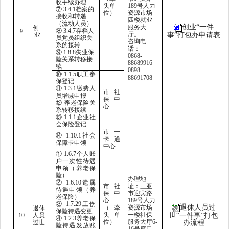
收手续办理
头单
189号人力
⑦ 3.4.1档案的
位）
资源市场
接收和转递
四楼就业
（流动人员）
创业“一件
服务大
创
⑧ 3.4.7存档人
9
厅。
业
事”打包办申请表
员党员组织关
咨询电
系的接转
话：
⑨ 1.8.8失业保
0868-
险关系转移接
88689916
续
0898-
⑩ 1.1.5职工参
88691708
保登记
⑪ 1.3.1缴费人
市社
员增减申报
保中
⑫ 养老保险关
心
系转移接续
⑬ 1.1.1企业社
会保险登记
市一
⑭ 1.10.1社会
卡通
保障卡申领
中心
① 1.6.7个人账
户一次性待遇
申领（养老保
险）
办理地
② 1.6.10遗属
市社
址：三亚
待遇申领（养
保中
市迎宾路
老保险）
心
189号人力
③ 1.7.29工伤
退休人员过
（牵
资源市场
退休
保险待遇变更
头单
一楼社保
10
人员
世“一件事”打包
④ 1.2.3养老保
位）
服务大厅6-
过世
办流程
险待遇发放账