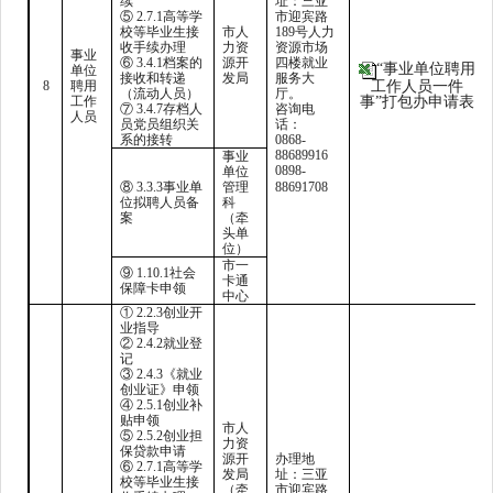
续
址：三亚
⑤ 2.7.1高等学
市迎宾路
校等毕业生接
市人
189号人力
收手续办理
力资
资源市场
事业
⑥ 3.4.1档案的
源开
四楼就业
“事业单位聘用
单位
接收和转递
发局
服务大
8
聘用
工作人员一件
（流动人员）
厅。
工作
事”打包办申请表
⑦ 3.4.7存档人
咨询电
人员
员党员组织关
话：
系的接转
0868-
88689916
事业
0898-
单位
⑧
3.3.3事业单
管理
88691708
位拟聘人员备
科
案
（牵
头单
位）
市一
⑨ 1.10.1社会
卡通
保障卡申领
中心
① 2.2.3创业开
业指导
② 2.4.2就业登
记
③ 2.4.3《就业
创业证》申领
④ 2.5.1创业补
贴申领
市人
⑤ 2.5.2创业担
力资
保贷款申请
源开
办理地
⑥ 2.7.1高等学
发局
址：三亚
校等毕业生接
（牵
市迎宾路