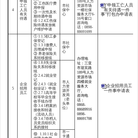
申领
189号人力
② 工伤医疗费
“申领工亡人员
工亡
市社
资源市场
用申报
4
人员
保中
一楼社保
有关待遇一件
③ 一次性及长
有关
心
服务大厅6-
事”打包办申请表
期待遇申领
待遇
16号窗口
④ 1.2.4工伤保
咨询电
险待遇发放账
话：
0898-
户维护申请
88691699
① 1.1.5职工参
保登记
市社
② 1.3.1缴费人
保中
员增减申报
心
③ 养老保险关
系转移接续
办理地
④ 1.8.8失业保
址：三亚
险关系转移接
市迎宾路
续
189号人力
⑤ 2.4.2就业登
资源市场
记
四楼就业
市人
企业
⑥ 2.4.3《就业
企业招用员工
力资
服务大
5
招用
创业证》申领
源开
一件事申请表
厅。
员工
⑦ 2.7.1高等学
发局
咨询电
校等毕业生接
（牵
话：
收手续办理
头单
0868-
⑧ 3.4.1档案的
位）
88689916
接收和转递
0898-
（流动人员）
⑨ 3.4.7存档人
88691708
员党员组织关
系的接转
市一
⑩ 1.10.1社会
卡通