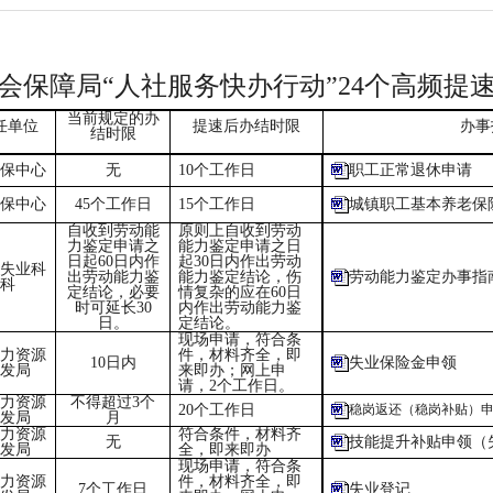
会保障局
“人社服务快办行动”
24个高频提
当前规定的办
任单位
提速后办结时限
办事
结时限
保中心
无
10个工作日
职工正常退休申请
保中心
45个工作日
15个工作日
城镇职工基本养老保
自收到劳动能
原则上自收到劳动
力鉴定申请之
能力鉴定申请之日
日起60日内作
起30日内作出劳动
失业科
出劳动能力鉴
能力鉴定结论，伤
劳动能力鉴定办事指
科
定结论，必要
情复杂的应在60日
时可延长30
内作出劳动能力鉴
日。
定结论。
现场申请，符合条
力资源
件，材料齐全，即
10日内
失业保险金申领
发局
来即办；网上申
请，2个工作日。
力资源
不得超过3个
20个工作日
稳岗返还（稳岗补贴）
发局
月
力资源
符合条件，材料齐
无
技能提升补贴申领（
发局
全，即来即办
现场申请，符合条
力资源
件，材料齐全，即
7个工作日
失业登记