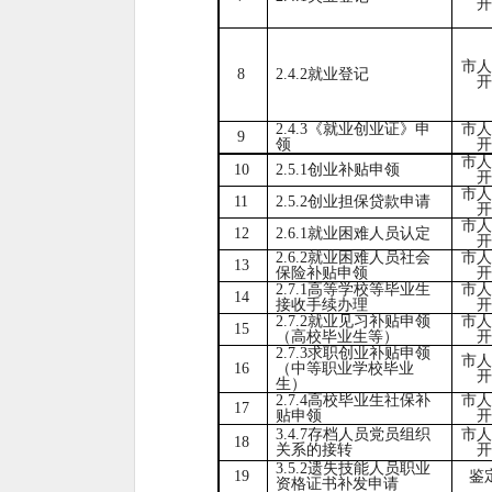
开
市人
8
2.4.2就业登记
开
2.4.3《就业创业证》申
市人
9
领
开
市人
10
2.5.1创业补贴申领
开
市人
11
2.5.2创业担保贷款申请
开
市人
12
2.6.1就业困难人员认定
开
2.6.2就业困难人员社会
市人
13
保险补贴申领
开
2.7.1高等学校等毕业生
市人
14
接收手续办理
开
2.7.2就业见习补贴申领
市人
15
（高校毕业生等）
开
2.7.3求职创业补贴申领
市人
16
（中等职业学校毕业
开
生）
2.7.4高校毕业生社保补
市人
17
贴申领
开
3.4.7存档人员党员组织
市人
18
关系的接转
开
3.5.2遗失技能人员职业
19
鉴
资格证书补发申请