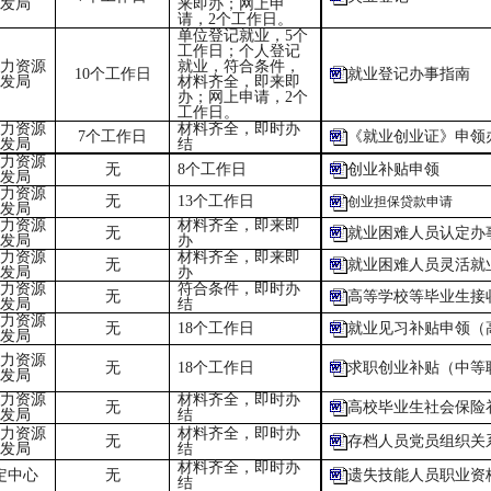
发局
来即办；网上申
请，2个工作日。
单位登记就业，5个
工作日；个人登记
力资源
就业，符合条件，
10个工作日
就业登记办事指南
发局
材料齐全，即来即
办；网上申请，2个
工作日。
力资源
材料齐全，即时办
7个工作日
《就业创业证》申领
发局
结
力资源
无
8个工作日
创业补贴申领
发局
力资源
无
13个工作日
创业担保贷款申请
发局
力资源
材料齐全，即来即
无
就业困难人员认定办
发局
办
力资源
材料齐全，即来即
无
就业困难人员灵活就
发局
办
力资源
符合条件，即时办
无
高等学校等毕业生接
发局
结
力资源
无
18个工作日
就业见习补贴申领（
发局
力资源
无
18个工作日
求职创业补贴（中等
发局
力资源
材料齐全，即时办
无
高校毕业生社会保险
发局
结
力资源
材料齐全，即时办
无
存档人员党员组织关
发局
结
材料齐全，即时办
定中心
无
遗失技能人员职业资
结