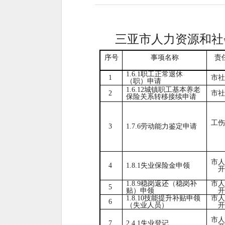
三亚市人力资源和社
序号
事项名称
责
1.6.1职工正常退休
1
市社
（职）申请
1.6.12城镇职工基本养老
2
市社
保险关系转移接续申请
工伤
3
1.7.6劳动能力鉴定申请
市人
4
1.8.1失业保险金申领
开
1.8.9稳岗返还（稳岗补
市人
5
贴）申领
开
1.8.10技能提升补贴申领
市人
6
（失业人员）
开
市人
7
2.4.1失业登记