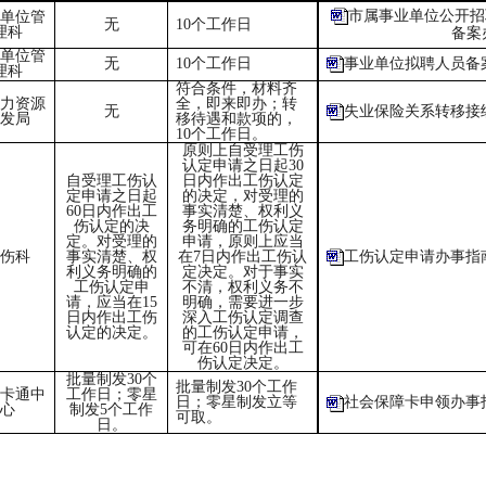
市属事业单位公开招
单位管
无
10个工作日
理科
备案
单位管
无
10个工作日
事业单位拟聘人员备
理科
符合条件，材料齐
力资源
全，即来即办；转
无
失业保险关系转移接
发局
移待遇和款项的，
10个工作日。
原则上自受理工伤
认定申请之日起30
自受理工伤认
日内作出工伤认定
定申请之日起
的决定，对受理的
60日内作出工
事实清楚、权利义
伤认定的决
务明确的工伤认定
定。对受理的
申请，原则上应当
伤科
事实清楚、权
在7日内作出工伤认
工伤认定申请办事指
利义务明确的
定决定。对于事实
工伤认定申
不清，权利义务不
请，应当在15
明确，需要进一步
日内作出工伤
深入工伤认定调查
认定的决定。
的工伤认定申请，
可在60日内作出工
伤认定决定。
批量制发30个
批量制发30个工作
卡通中
工作日；零星
日；零星制发立等
社会保障卡申领办事
心
制发5个工作
可取。
日。