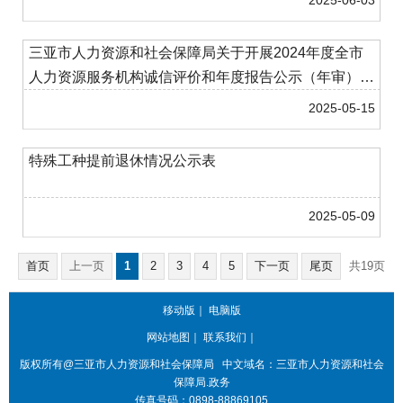
2025-06-03
三亚市人力资源和社会保障局关于开展2024年度全市
人力资源服务机构诚信评价和年度报告公示（年审）工
作的通知
2025-05-15
特殊工种提前退休情况公示表
2025-05-09
首页
上一页
1
2
3
4
5
下一页
尾页
共19页
第1页
跳转至
页
GO
共280条
移动版
｜
电脑版
网站地图
｜
联系我们
｜
版权所有@三亚
市人力资源和社会保障局
中文域名：三亚市人力资源和社会
保障局.政务
传真号码：0898-88869105