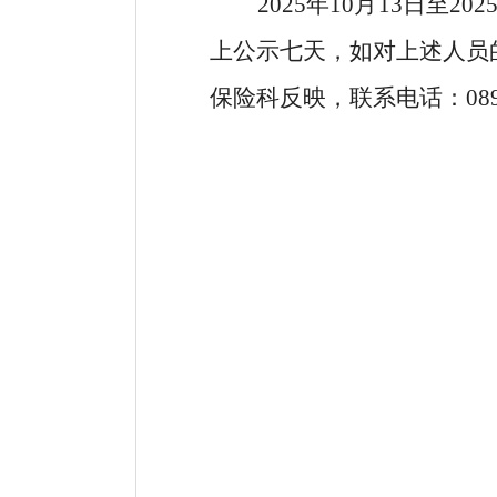
2025
年
10
月
13
日至
202
上
公示
七天，如对上述人员
保险科反映，联系电话：
08