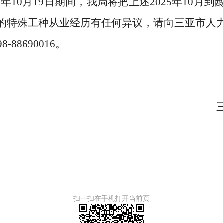
5
年
10
月
19
日
期间，我局
将
把
上述
2025
年
10
月
到
的特殊工种从业经历有任何
异议，
请向三亚市人
98-88690016
。
扫一扫在手机打开当前页