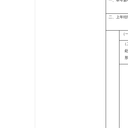
一、本年新
二、上年结
（
（