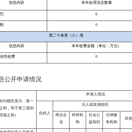
信息内容
本年处理决定数量
罚
0
制
0
第二十条第（八）项
信息内容
本年收费金额（单位：万元）
业性收费
0
息公开申请情况
申请人情况
的勾稽关系为：第一
法人或其他组织
之和，等于第三项加
自然人
商业企
科研机
社会公
法律服
四项之和）
其
业
构
益组织
务机构