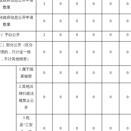
收政府信息公开申请
3
0
0
0
0
0
数量
转政府信息公开申请
0
0
0
0
0
0
数量
一）予以公开
2
0
0
0
0
0
二）部分公开（区分
处理的，只计这一情
0
0
0
0
0
0
形，不计其他情形）
1.属于国
0
0
0
0
0
0
家秘密
2.其他法
律行政法
0
0
0
0
0
0
规禁止公
开
3.危
及“三安
0
0
0
0
0
0