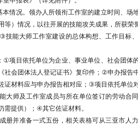
作室申报表
》
（
详见
附件）。
基本情况。领办人所领衔工作室的建立时间、场
用等）情况，以往开展的技能攻关成果，所获荣
③
技能大师工作室建设的总体构想、工作目标
：
①
项目依托单位为企业、事业单位、社会团体
《社会团体法人登记证书》复印件；
②
申办报告
佐证材料应与申办报告相对应；
③
项目依托单位
能大师
及工作室成员
与
所在
单位签订的劳动合
仍需提供）
；
④
其它佐证材料。
成册并准备一式五份，相关表格可从三亚市人