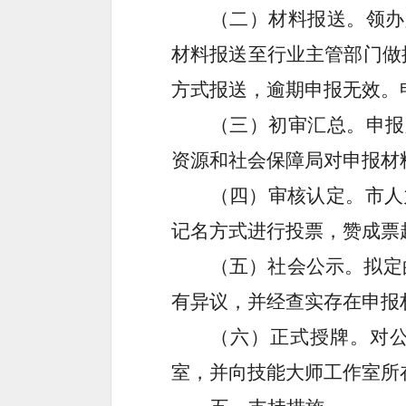
（二）材料报送。
领办
材料报送至行业主管部门做
方式报送，逾期申报无效。
（
三
）初审
汇总
。
申报
资源和社会保障局对申报材
（
四
）审核认定。
市人
记名方式
进行
投票
，
赞成票
（
五
）
社会公示
。
拟定
有异议，并经查实存在申报
（
六
）
正式授牌。
对
室
，并
向
技能大师工作室
所