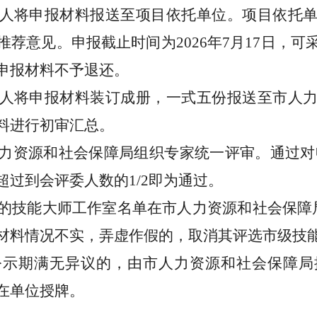
人将申报材料报送至项目依托单位。项目依托
推荐意见。申报截止时间为
2026
年
7
月
17
日，可
申报材料不予退还。
人
将申报材料
装订成册，一式五份
报送至
市人
料进行初审
汇总
。
力资源和社会保障局
组织专家统一评审。
通过对
超过到会评委人数的
1
/
2
即为通过。
的技
能
大师工作室名单在
市人力资源和社会保障
材料情况不实，弄虚作假的，取消其评选市级技
公示期满无异议
的，由
市人力资源和社会保障局
在单位授
牌。