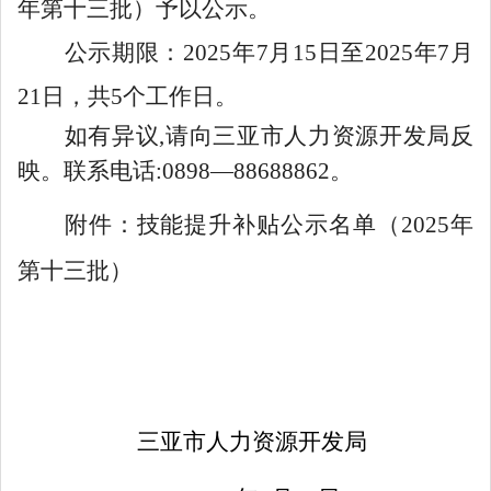
年
第十三批）
予以公示。
公示期限：
202
5
年
7
月
15
日至
202
5
年
7
月
21
日，共
5个工作日。
如有异议
,请向三亚市人力资源开发局反
映。联系电话:0898—88688862。
附件：技能提升补贴公示名单（2025年
第十三批）
三亚市人力资源开发局