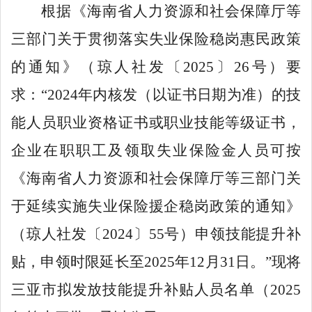
根据
《海南省人力资源和社会保障厅等
三部门关于
贯彻落实
失业
保险稳岗
惠民
政策
的通知》
（琼人社发
〔
20
25
〕
26
号
）
要
求：
“
2024年内核发（以证书日期为准）的技
能人员职业资格证书或职业技能等级证书，
企业在职职工及领取失业保险金人员可按
《
海南省人力资源和社会保障厅等三部门关
于延续实施失业
保险援企稳岗政策的通知
》
（琼人社发
〔
20
24
〕
55
号
）申领技能提升补
贴，申领时限延长至
2025年12月31日。”现将
三亚市
拟发放
技能提升补贴
人员名单（
202
5