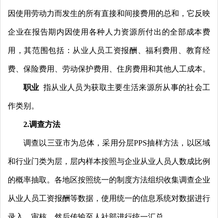
因使用劳动力而发生的所有直接和间接费用的总和
，
它反映
企业在报告期内因使用各种人力资源所付出的全部成本费
用
，
其范围包括
：
从业人员工资报酬
、
福利费用
、
教育经
费
、
保险费用
、
劳动保护费用
、
住房费用和其他人工成本
。
职业
指从业人员为获取主要生活来源所从事的社会工
作类别
。
2.调查方法
调查以三亚市为总体
，
采用分层PPS抽样方法
，
以区域
和行业门类为层
，
层内样本按照与企业从业人员人数成比例
的概率抽取
。
各地区按照统一的制度方法组织收集调查企业
从业人员工资报酬等数据
，
使用统一的信息系统对数据进行
录入
、
审核
，
然后传输至人社部进行统一汇总
。