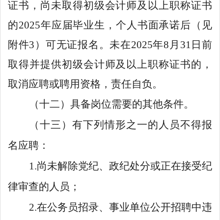
证书
，
尚未取得
初级会计
师及以上
职称
证书
的
202
5
年应届毕业生
，个人书面承诺后
（
见
附件
3
）
可无证报名
。
未在
202
5
年
8
月
31
日前
取得并提供
初级会计
师及以上
职称
证书的，
取消应聘或聘用资格，责任自负。
（十二）具备岗位需要的其他条件。
（十三）有下列情形之一的人员不得报
名应聘：
1.尚未解除党纪、政纪处分或正在接受纪
律审查的人员；
2.在公务员招录、事业单位公开招聘中违