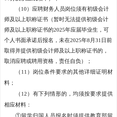
（
10
）
应聘财务人员
岗位
须有
初级会计
师及以上
职称
证书
（暂时无法提供
初级会计
师及以上
职称
证书
的
202
5
年应届毕业生
，可
个人书面承诺后报名，未在
202
5
年
8
月
31
日前
取得并提供
初级会计
师及以上
职称
证书
的，
取消应聘或聘用资格，责任自负
）
；
（11）岗位条件要求的其他详细证明材
料；
（12）有下列情形的，均须按要求提供
相应材料：
①留学归国人员报名时须提供教育部留