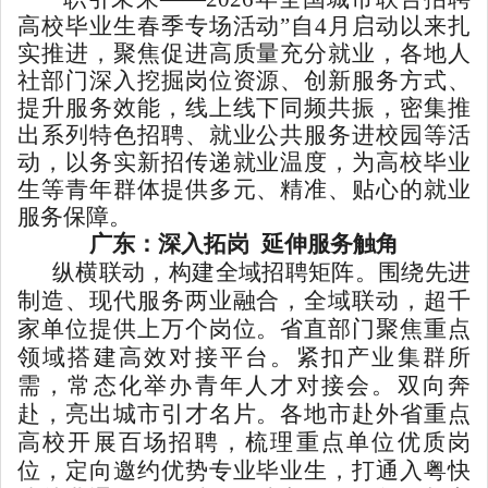
高校毕业生春季专场活动”自4月启动以来扎
实推进，聚焦促进高质量充分就业，各地人
社部门深入挖掘岗位资源、创新服务方式、
提升服务效能，线上线下同频共振，密集推
出系列特色招聘、就业公共服务进校园等活
动，以务实新招传递就业温度，为高校毕业
生等青年群体提供多元、精准、贴心的就业
服务保障。
广东：深入拓岗 延伸服务触角
纵横联动，构建全域招聘矩阵。围绕先进
制造、现代服务两业融合，全域联动，超千
家单位提供上万个岗位。省直部门聚焦重点
领域搭建高效对接平台。紧扣产业集群所
需，常态化举办青年人才对接会。双向奔
赴，亮出城市引才名片。各地市赴外省重点
高校开展百场招聘，梳理重点单位优质岗
位，定向邀约优势专业毕业生，打通入粤快