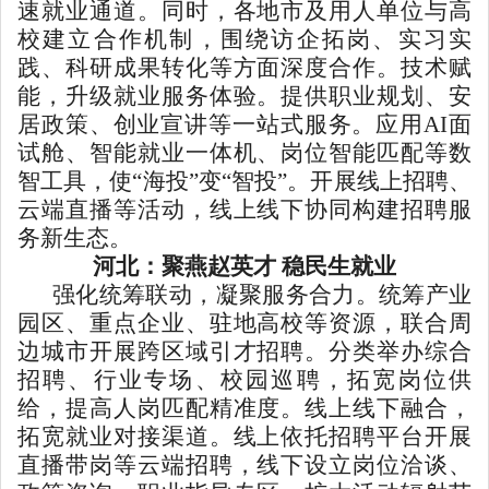
速就业通道。同时，各地市及用人单位与高
校建立合作机制，围绕访企拓岗、实习实
践、科研成果转化等方面深度合作。技术赋
能，升级就业服务体验。提供职业规划、安
居政策、创业宣讲等一站式服务。应用AI面
试舱、智能就业一体机、岗位智能匹配等数
智工具，使“海投”变“智投”。开展线上招聘、
云端直播等活动，线上线下协同构建招聘服
务新生态。
河北：聚燕赵英才 稳民生就业
强化统筹联动，凝聚服务合力。统筹产业
园区、重点企业、驻地高校等资源，联合周
边城市开展跨区域引才招聘。分类举办综合
招聘、行业专场、校园巡聘，拓宽岗位供
给，提高人岗匹配精准度。线上线下融合，
拓宽就业对接渠道。线上依托招聘平台开展
直播带岗等云端招聘，线下设立岗位洽谈、