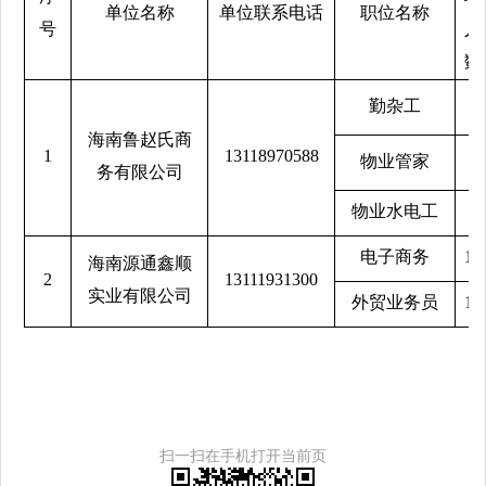
单位名称
单位联系电话
职位名称
号
人
数
勤杂工
5
海南鲁赵氏商
1
13118970588
物业管家
2
务有限公司
物业水电工
5
电子商务
10
海南源通鑫顺
2
13111931300
实业有限公司
外贸业务员
10
扫一扫在手机打开当前页