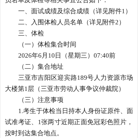
员名单及体检
等相关事宜公告如下：
一、面试成绩及
综合成绩
（详见附件
1
）
二、入围体检人员名单（详见附件
2
）
三、体检
（一）体检集合时间
2026
年
6
月
10
日（星期
三
）
07:40
前
（二）集合地址
三亚市吉阳区迎宾路
189
号人力资源市场
大楼第
1
层（三亚市劳动人事争议仲裁院）
（三）注意事项
1.
考生于体检当日持本人身份证原件、面
试准考证、
1
张两寸近期正面免冠彩色照片，
按时到达集合地点。