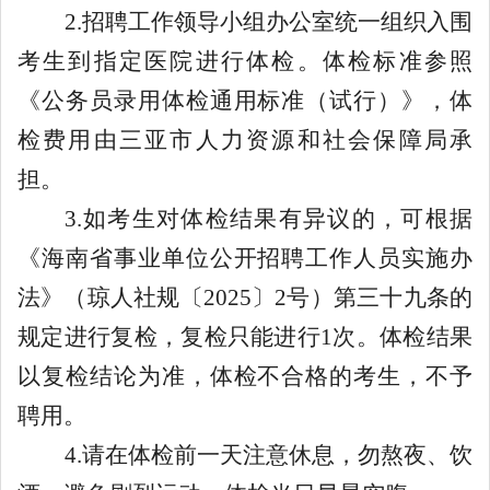
2.
招聘工作领导小组
办公室
统一组织入围
考生到指定医院进行体检。体检标准参照
《公务员录用体检通用标准（试行）》，体
检费用由三亚市人力资源和社会保障局承
担。
3.
如
考生
对体检结果有异议的，可
根据
《海南省事业单位公开招聘工作人员实施办
法》（琼人社
规
〔
20
25
〕
2
号）
第三十九条的
规定
进行复检
，
复检只能进行
1
次。
体检结果
以复检结论为准，
体检不合格的考生，不予
聘用。
4.
请在体检前一天注意休息，勿熬夜、饮